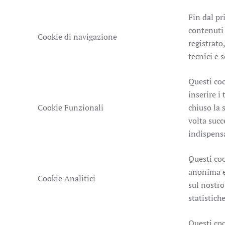
Fin dal pr
contenuti 
Cookie di navigazione
registrato
tecnici e 
Questi coo
inserire i
Cookie Funzionali
chiuso la 
volta succ
indispensa
Questi coo
anonima e 
Cookie Analitici
sul nostro
statistiche
Questi coo