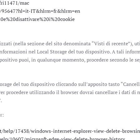
sfri11471/mac
er/95647?hl=it-IT&hlrm=fr&hlrm=en
e%20e%20disattivare%20i%20cookie
lizzati (nella sezione del sito denominata “Visti di recente”), u
nformazioni nel Local Storage del tuo dispositivo. A tali infor
spositivo puoi, in qualunque momento, procedere secondo le seg
orage del tuo dispositivo cliccando sull’apposito tasto “Cancell
Per procedere utilizzando il browser dovrai cancellare i dati di 
.
r:
-it/help/17438/windows-internet-explorer-view-delete-browsin
/help/10607/microsoft-edge-view-delete-browser-history