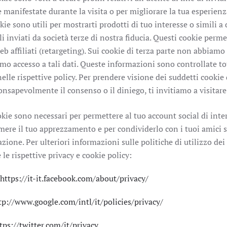
 manifestate durante la visita o per migliorare la tua esperienz
kie sono utili per mostrarti prodotti di tuo interesse o simili a 
li inviati da società terze di nostra fiducia. Questi cookie perm
 web affiliati (retargeting). Sui cookie di terza parte non abbiamo
o accesso a tali dati. Queste informazioni sono controllate t
nelle rispettive policy. Per prendere visione dei suddetti cookie d
onsapevolmente il consenso o il diniego, ti invitiamo a visitar
kie sono necessari per permettere al tuo account social di inte
imere il tuo apprezzamento e per condividerlo con i tuoi amici s
azione. Per ulteriori informazioni sulle politiche di utilizzo de
 le rispettive privacy e cookie policy:
https://it-it.facebook.com/about/privacy/
tp://www.google.com/intl/it/policies/privacy/
tps://twitter.com/it/privacy