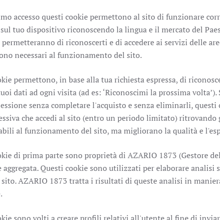
imo accesso questi cookie permettono al sito di funzionare corr
sul tuo dispositivo riconoscendo la lingua e il mercato del Paes
, permetteranno di riconoscerti e di accedere ai servizi delle ar
sono necessari al funzionamento del sito.
kie permettono, in base alla tua richiesta espressa, di riconosc
 tuoi dati ad ogni visita (ad es: ‘Riconoscimi la prossima volta’)
sessione senza completare l'acquisto e senza eliminarli, questi
essiva che accedi al sito (entro un periodo limitato) ritrovando 
bili al funzionamento del sito, ma migliorano la qualità e l'es
kie di prima parte sono proprietà di AZARIO 1873 (Gestore del 
aggregata. Questi cookie sono utilizzati per elaborare analisi s
 sito. AZARIO 1873 tratta i risultati di queste analisi in mani
.
kie sono volti a creare profili relativi all'utente al fine di in