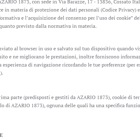
i AZARIO 1873, con sede in Via Barazze, 17 - 13836, Cossato Italia
e in materia di protezione dei dati personali (Codice Privacy)
formativa e l’acquisizione del consenso per l’uso dei cookie” d
quanto previsto dalla normativa in materia.
viato al browser in uso e salvato sul tuo dispositivo quando visit
o e ne migliorano le prestazioni, inoltre forniscono informazion
a esperienza di navigazione ricordando le tue preferenze (per es
).
prima parte (predisposti e gestiti da AZARIO 1873), cookie di terz
ollo di AZARIO 1873), ognuna delle quali ha una specifica funzio
E