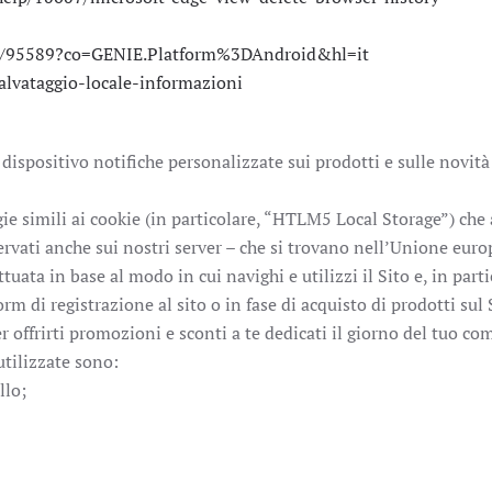
er/95589?co=GENIE.Platform%3DAndroid&hl=it
salvataggio-locale-informazioni
o dispositivo notifiche personalizzate sui prodotti e sulle no
ogie simili ai cookie (in particolare, “HTLM5 Local Storage”) ch
rvati anche sui nostri server – che si trovano nell’Unione europ
ta in base al modo in cui navighi e utilizzi il Sito e, in partic
form di registrazione al sito o in fase di acquisto di prodotti sul
r offrirti promozioni e sconti a te dedicati il giorno del tuo c
utilizzate sono:
llo;