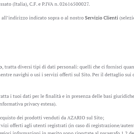
ato (Italia), C.F. e P.IVA n. 02616500027.
ll’indirizzo indicato sopra o al nostro
Servizio Clienti
(selez
o
, tratta diversi tipi di dati personali: quelli che ci fornisci q
tre navighi o usi i servizi offerti sul Sito. Per il dettaglio sui 
a i tuoi dati per le finalità e in presenza delle basi giuridiche
Informativa privacy estesa).
acquisto dei prodotti venduti da AZARIO sul Sito;
ervizi offerti agli utenti registrati (in caso di registrazione/au
ggiori informazioni in merito sono riportate al paragrafo 1.2 de